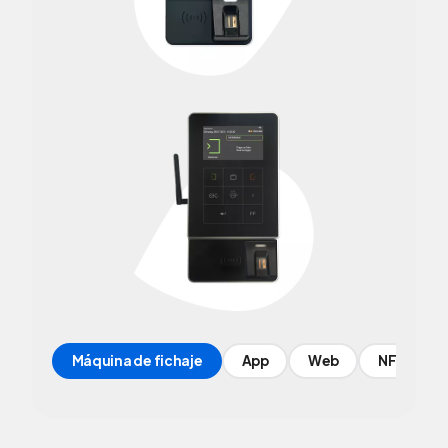
Máquina de fichaje
App
Web
NFC