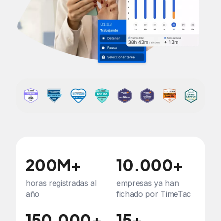
200M+
10.000+
horas registradas al
empresas ya han
año
fichado por TimeTac
150.000+
15+