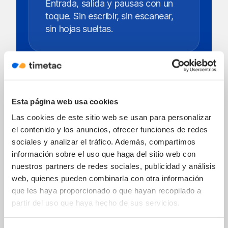
Entrada, salida y pausas con un
toque. Sin escribir, sin escanear,
sin hojas sueltas.
GPS opcional
Esta página web usa cookies
Activa la ubicación cuando la
Las cookies de este sitio web se usan para personalizar
necesites: obras, rutas, centros o
el contenido y los anuncios, ofrecer funciones de redes
servicios en cliente.
sociales y analizar el tráfico. Además, compartimos
información sobre el uso que haga del sitio web con
nuestros partners de redes sociales, publicidad y análisis
web, quienes pueden combinarla con otra información
Autogestión del equipo
que les haya proporcionado o que hayan recopilado a
partir del uso que haya hecho de sus servicios.
Vacaciones, ausencias y cambios
de fichaje desde el móvil. RR. HH.