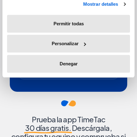
deja de hacer de portero.
Mostrar detalles
Permitir todas
Datos centralizados
Personalizar
Las horas, ausencias e
incidencias llegan directas a
Denegar
TimeTac. Sin reenvíos ni copias.
Prueba la app TimeTac
30 días gratis.
Descárgala,
configura tu equipo y comprueba si