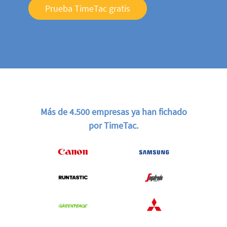
Prueba TimeTac gratis
Más de 4.500 empresas ya han fichado
por TimeTac.