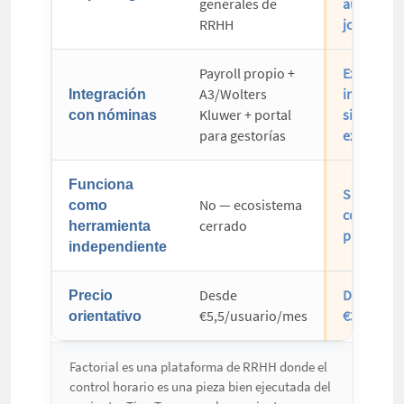
generales de
auditoría 
RRHH
jornada
Payroll propio +
Exportaci
Integración
A3/Wolters
integraci
con nóminas
Kluwer + portal
sistemas
para gestorías
externos
Funciona
Sí — conv
como
No — ecosistema
con cualq
herramienta
cerrado
plataform
independiente
Precio
Desde
Desde
orientativo
€5,5/usuario/mes
€3/usuar
Factorial es una plataforma de RRHH donde el
control horario es una pieza bien ejecutada del