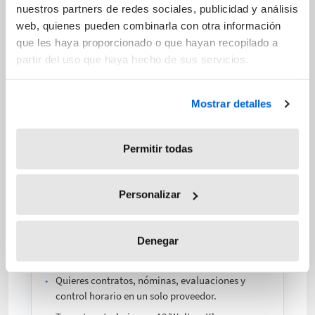
nuestros partners de redes sociales, publicidad y análisis
web, quienes pueden combinarla con otra información
Cuándo elegir cada solución
que les haya proporcionado o que hayan recopilado a
La señal más clara es reconocerse en el
partir del uso que haya hecho de sus servicios.
problema que cada herramienta resuelve.
Mostrar detalles
Factorial
Permitir todas
Elige Factorial si gestionas
personas, no solo horas
Personalizar
Factorial tiene sentido cuando la
pregunta es cómo digitalizar y unificar
Denegar
toda la gestión de tu equipo.
Quieres contratos, nóminas, evaluaciones y
control horario en un solo proveedor.