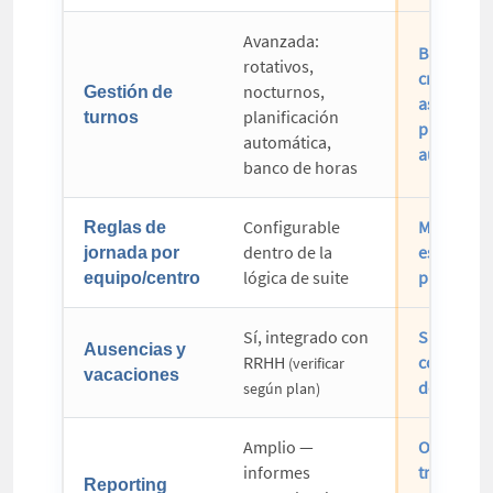
Avanzada:
Básico:
rotativos,
creación y
Gestión de
nocturnos,
asignació
turnos
planificación
planificac
automática,
automátic
banco de horas
Reglas de
Configurable
Muy granu
jornada por
dentro de la
es el moto
equipo/centro
lógica de suite
producto
Sí, integrado con
Sí, integr
Ausencias y
RRHH
con el reg
(verificar
vacaciones
de jornad
según plan)
Amplio —
Orientado
informes
trazabilid
Reporting