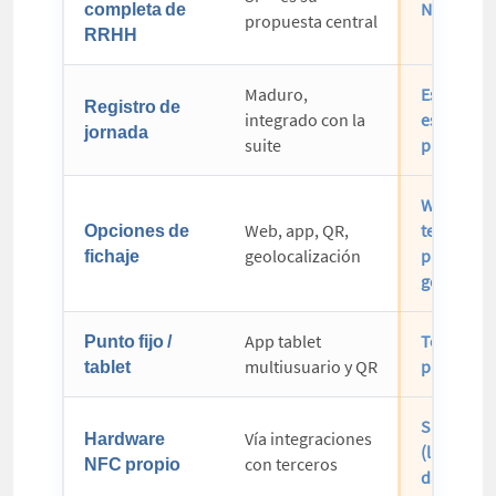
completa de
No es su 
propuesta central
RRHH
Maduro,
Especiali
Registro de
integrado con la
es el núcl
jornada
suite
producto
Web, app,
Opciones de
Web, app, QR,
terminal
fichaje
geolocalización
propio,
geolocali
Punto fijo /
App tablet
Terminal
tablet
multiusuario y QR
propio o t
Sí — nativ
Hardware
Vía integraciones
(llavero o
NFC propio
con terceros
dactilar)