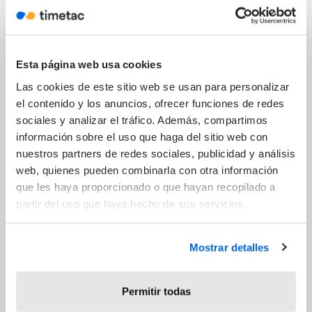
de que empiece el juicio
En derecho procesal, quien reclama algo
debe probarlo. Pero en los juicios laborales
Esta página web usa cookies
sobre jornada y horas extra esa regla lleva
años invirtiéndose contra las empresas que
Las cookies de este sitio web se usan para personalizar
no cumplen con su obligación de registro. El
el contenido y los anuncios, ofrecer funciones de redes
motivo no es lógica jurídica básica: si la ley
sociales y analizar el tráfico. Además, compartimos
obliga a registrar y la empresa no lo hace, no
información sobre el uso que haga del sitio web con
puede beneficiarse de esa omisión en un
nuestros partners de redes sociales, publicidad y análisis
juicio.
web, quienes pueden combinarla con otra información
que les haya proporcionado o que hayan recopilado a
24.04.2026
Refuerzo de la normativa
partir del uso que haya hecho de sus servicios.
Mostrar detalles
Permitir todas