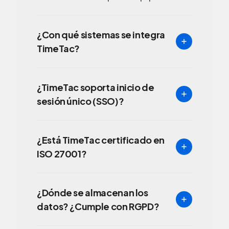
¿Con qué sistemas se integra
TimeTac?
¿TimeTac soporta inicio de
sesión único (SSO)?
¿Está TimeTac certificado en
ISO 27001?
¿Dónde se almacenan los
datos? ¿Cumple con RGPD?