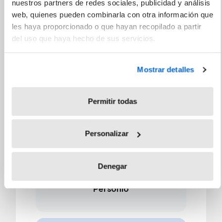
Integraciones con los sistemas
nuestros partners de redes sociales, publicidad y análisis
web, quienes pueden combinarla con otra información que
que ya usan tu departamento de
les haya proporcionado o que hayan recopilado a partir
RR. HH. y tu equipo de IT.
del uso que haya hecho de sus servicios.
Mostrar detalles
Permitir todas
SAP
Personalizar
Denegar
Personio