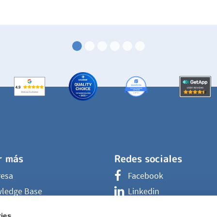
r más
Redes sociales
esa
Facebook
ledge Base
Linkedin
ac vs Factorial
Instagram
ies