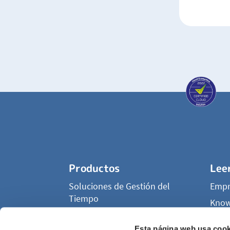
Productos
Lee
Soluciones de Gestión del
Empr
Tiempo
Know
Control Horario
TimeT
Esta página web usa cook