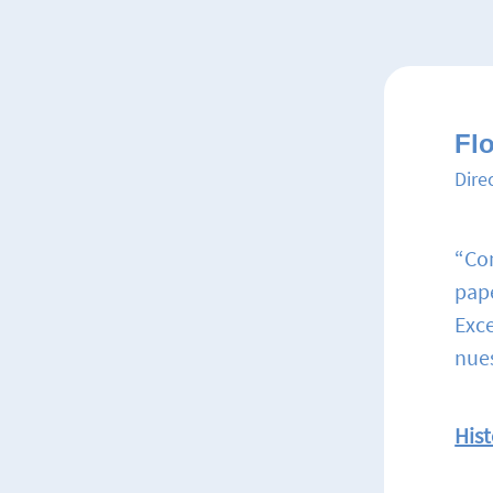
Fl
Dire
“Con
pap
Exce
nues
Hist