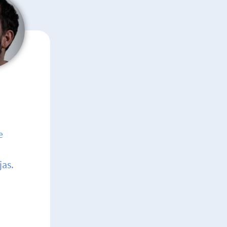
e
jas.