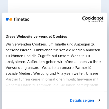
Quellen:
NFC Forum (Standardgeber):
Diese Webseite verwendet Cookies
nfc-forum.org
Wir verwenden Cookies, um Inhalte und Anzeigen zu
Bundesamt für Sicherheit in
personalisieren, Funktionen für soziale Medien anbieten
der Informationstechnik
zu können und die Zugriffe auf unsere Website zu
(BSI) zu kontaktlosem
analysieren. Außerdem geben wir Informationen zu Ihrer
Bezahlen/NFC —
bsi.bund.de
Verwendung unserer Website an unsere Partner für
https://de.wikipedia.org/wiki/
soziale Medien, Werbung und Analysen weiter. Unsere
Partner führen diese Informationen möglicherweise mit
Near_Field_Communication
weiteren Daten zusammen, die Sie ihnen bereitgestellt
haben oder die sie im Rahmen Ihrer Nutzung der Dienste
gesammelt haben.
Details zeigen