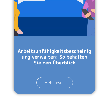
Arbeitsunfähigkeitsbescheinig
ung verwalten: So behalten
Sie den Überblick
Mehr lesen