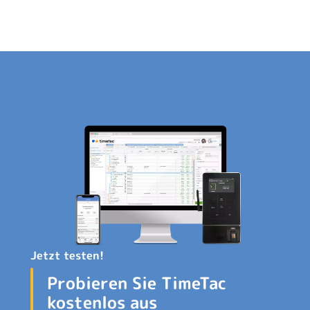
Jetzt testen!
Probieren Sie TimeTac
kostenlos aus