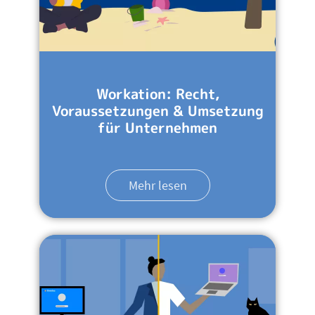
Workation: Recht,
Voraussetzungen & Umsetzung
für Unternehmen
Mehr lesen