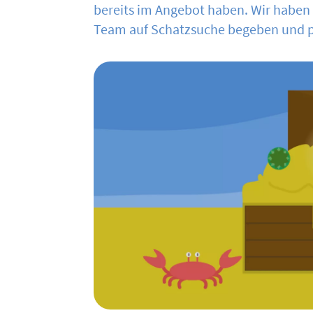
bereits im Angebot haben. Wir haben
Team auf Schatzsuche begeben und p