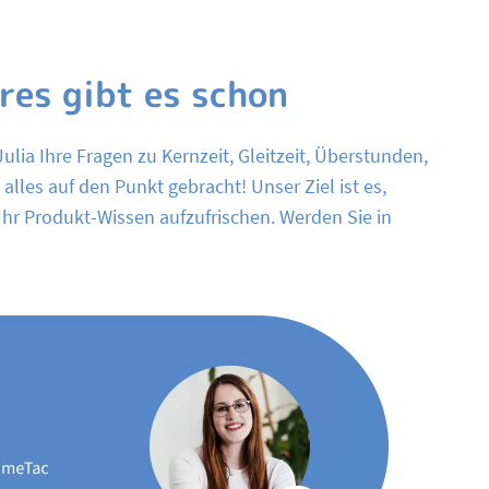
es gibt es schon
ulia Ihre Fragen zu Kernzeit, Gleitzeit, Überstunden,
alles auf den Punkt gebracht! Unser Ziel ist es,
Ihr Produkt-Wissen aufzufrischen. Werden Sie in