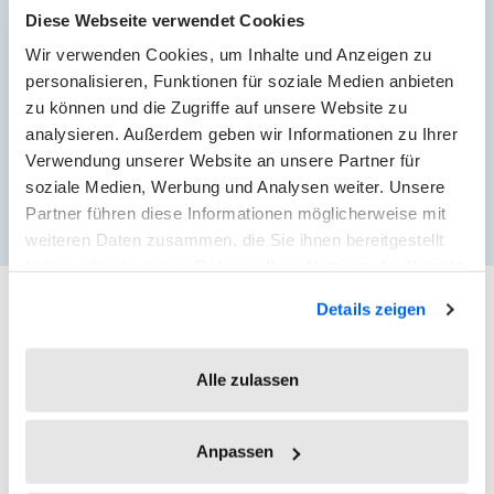
Deutschland:
Diese Webseite verwendet Cookies
Arbeitsstättenverordnung
Wir verwenden Cookies, um Inhalte und Anzeigen zu
personalisieren, Funktionen für soziale Medien anbieten
(ArbStättV), § 2 Abs. 7
zu können und die Zugriffe auf unsere Website zu
(Telearbeitsplätze)
analysieren. Außerdem geben wir Informationen zu Ihrer
Verwendung unserer Website an unsere Partner für
soziale Medien, Werbung und Analysen weiter. Unsere
Partner führen diese Informationen möglicherweise mit
weiteren Daten zusammen, die Sie ihnen bereitgestellt
haben oder die sie im Rahmen Ihrer Nutzung der Dienste
gesammelt haben.
Details zeigen
Alle zulassen
Nützliche Tipps aus unserem
Blog zur Online-Zeiterfassung
Anpassen