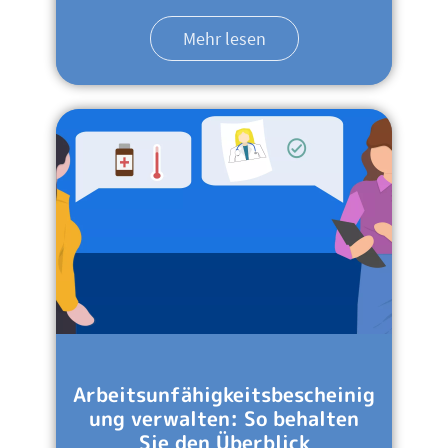
Mehr lesen
Arbeitsunfähigkeitsbescheinig
ung verwalten: So behalten
Sie den Überblick