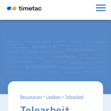
Ressourcen
>
Lexikon
>
Telearbeit
Telearbeit