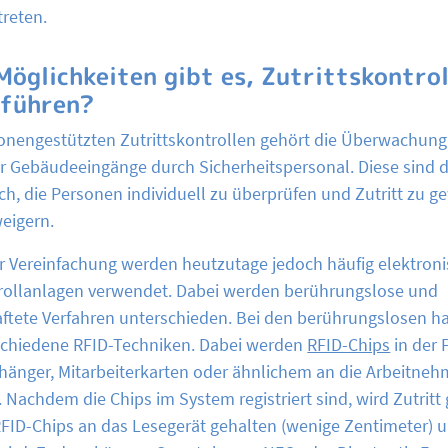
reten.
Möglichkeiten gibt es, Zutrittskontro
uführen?
onengestützten Zutrittskontrollen gehört die Überwachun
er Gebäudeeingänge durch Sicherheitspersonal. Diese sind d
ch, die Personen individuell zu überprüfen und Zutritt zu 
eigern.
r Vereinfachung werden heutzutage jedoch häufig elektron
trollanlagen verwendet. Dabei werden berührungslose und
ftete Verfahren unterschieden. Bei den berührungslosen ha
schiedene RFID-Techniken. Dabei werden
RFID-Chips
in der 
hänger, Mitarbeiterkarten oder ähnlichem an die Arbeitneh
Nachdem die Chips im System registriert sind, wird Zutritt
RFID-Chips an das Lesegerät gehalten (wenige Zentimeter) 