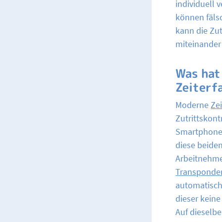
individuell 
können fäls
kann die Zu
miteinander
Was hat
Zeiterf
Moderne
Ze
Zutrittskont
Smartphones
diese beiden
Arbeitnehme
Transponde
automatisch 
dieser kein
Auf dieselb