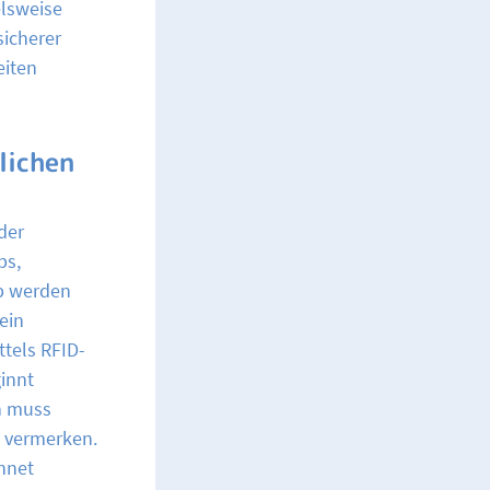
elsweise
icherer
eiten
lichen
der
ps,
b werden
ein
tels RFID-
ginnt
ch muss
 vermerken.
hnet