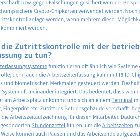
verschärft bzw. gegen Fälschungen gesichert werden. Beispi
chungssichere Crypto-Chipkarten verwendet werden. Noch s
trittskontrollanlage werden, wenn mehrere dieser Möglichk
 kombiniert werden.
 die Zutrittskontrolle mit der betrieb
assung zu tun?
iterfassungssysteme
funktionieren oft ähnlich wie Systeme 
rolle, denn auch die Arbeitszeiterfassung kann mit RFID-Chi
 und biometrischen Merkmalen gesteuert werden. Deshal
 System oft ineinander integriert. Das bedeutet, dass wenn 
r am Arbeitsplatz ankommt und sich an einem
Terminal
mit
r
, Fingerprint etc. Zutritt ins Betriebsgebäude verschafft, be
die Arbeitszeitaufzeichnung für diesen Mitarbeiter. Dadur
e gesonderten
Stundenzettel
führen, um die
Arbeitszeiten
zu
e Weise können auch Pausen und das Arbeitsende aufgezeic