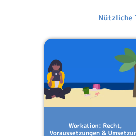
Nützliche 
Workation: Recht,
Voraussetzungen & Umsetzu