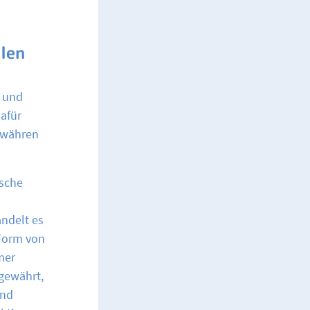
llen
g und
afür
gewähren
ische
ndelt es
Form von
mer
 gewährt,
und