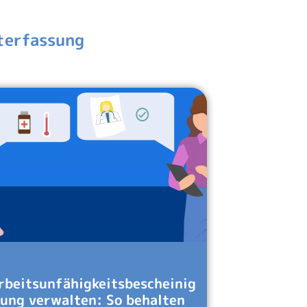
iterfassung
rbeitsunfähigkeitsbescheinig
ung verwalten: So behalten