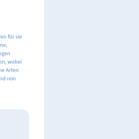
en für sie
me,
ungen
en, wobei
ne Arten
nd rein