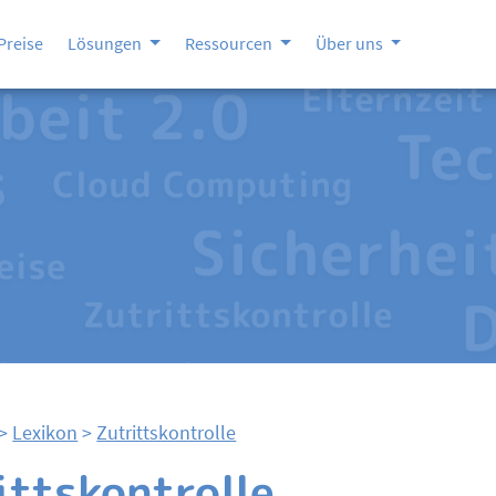
Preise
Lösungen
Ressourcen
Über uns
>
Lexikon
>
Zutrittskontrolle
ittskontrolle