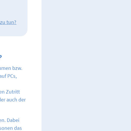
 zu tun?
?
äumen bzw.
uf PCs,
n Zutritt
der auch der
en. Dabei
rsonen das