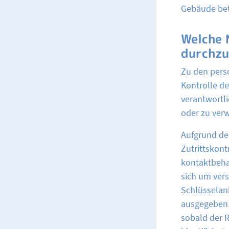
Gebäude bet
Welche 
durchz
Zu den pers
Kontrolle d
verantwortli
oder zu verw
Aufgrund de
Zutrittskon
kontaktbeha
sich um ver
Schlüsselan
ausgegeben. 
sobald der 