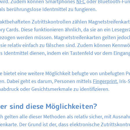
rt wird. Zudem können Smartphones
NFC
oder Bluetooth-Fun
ls berührungslose Identmittel zu fungieren.
aktbehafteten Zutrittskontrollen zählen Magnetstreifenkart
 Cards. Diese funktionieren ähnlich, da sie an ein Leseger
ezogen werden müssen. Magnetstreifenkarten gelten jedoc
 sie relativ einfach zu fälschen sind. Zudem können Kennwö
s Identmittel dienen, indem ein Tastenfeld vor dem Eingang 
e bietet eine weitere Möglichkeit befugte von unbefugten 
en. Dabei geht es darum, Personen mittels
Fingerprint
, Iris
abdruck oder Gesichtsmerkmale zu identifizieren.
her sind diese Möglichkeiten?
h gelten alle dieser Methoden als relativ sicher, mit Ausna
enkarte. Der Grund ist der, dass elektronische Zutrittskontr