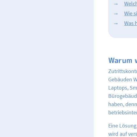
Welch
Wie s
Was h
Warum w
Zutrittskon
Gebäuden We
Laptops, Sma
Bürogebäude
haben, denn 
betriebsint
Eine Lösung 
wird auf ver