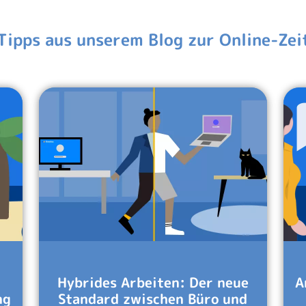
Tipps aus unserem Blog zur Online-Ze
Hybrides Arbeiten: Der neue
A
ng
Standard zwischen Büro und