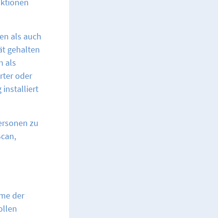
ktionen
en als auch
ät gehalten
h als
rter oder
installiert
Personen zu
-Scan,
hme der
ollen