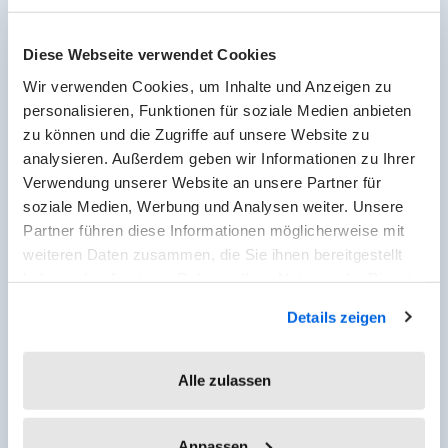
qualitativer
Personalbedarf
Diese Webseite verwendet Cookies
ermittelt werden?
Wir verwenden Cookies, um Inhalte und Anzeigen zu
Bei der qualitativen
personalisieren, Funktionen für soziale Medien anbieten
Personalbedarfsplanung geht es
zu können und die Zugriffe auf unsere Website zu
weniger um die notwendige Anzahl
analysieren. Außerdem geben wir Informationen zu Ihrer
an Mitarbeitern, sondern um deren
Verwendung unserer Website an unsere Partner für
Qualifikationen. Dabei ist es wichtig
soziale Medien, Werbung und Analysen weiter. Unsere
Partner führen diese Informationen möglicherweise mit
den zukünftigen Arbeitsanfall nicht
weiteren Daten zusammen, die Sie ihnen bereitgestellt
auf die Menge zu schätzen, sondern
haben oder die sie im Rahmen Ihrer Nutzung der Dienste
auf den Anforderungen, welche diese
gesammelt haben.
mit sich bringen. Dies sollte auch in
Details zeigen
den Stellenbündel ersichtlich sein.
Daraus können nun Qualifikationen
Alle zulassen
abgeleitet werden, die in Zukunft
benötigt werden. Aufgrund der
Anpassen