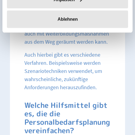
Ergebnisse kann entschieden werden,
ob und in welchem Bereich
qualifizierte Arbeitnehmer eingestellt
Ablehnen
werden müssen oder ob das Defizit
auch mit Weiterbildungsmaßnahmen
aus dem Weg geräumt werden kann.
Auch hierbei gibt es verschiedene
Verfahren. Beispielsweise werden
Szenariotechniken verwendet, um
wahrscheinliche, zukünftige
Anforderungen herauszufinden.
Welche Hilfsmittel gibt
es, die die
Personalbedarfsplanung
vereinfachen?