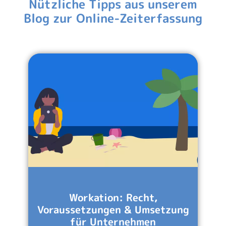
Nützliche Tipps aus unserem
Blog zur Online-Zeiterfassung
Workation: Recht,
Voraussetzungen & Umsetzung
für Unternehmen