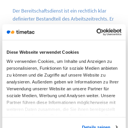
Der Bereitschaftsdienst ist ein rechtlich klar
definierter Bestandteil des Arbeitszeitrechts. Er
unterscheidet sich deutlich von der
Rufbereitschaft – vor allem hinsichtlich
Aufenthaltsort, Vergütung und
Arbeitszeitregelung. Arbeitgebende müssen
Diese Webseite verwendet Cookies
sicherstellen, dass rechtliche
Wir verwenden Cookies, um Inhalte und Anzeigen zu
Rahmenbedingungen erfüllt sind und die
personalisieren, Funktionen für soziale Medien anbieten
Gesundheit der Mitarbeitenden geschützt wird.
zu können und die Zugriffe auf unsere Website zu
analysieren. Außerdem geben wir Informationen zu Ihrer
Für Arbeitnehmende bedeutet das: Eine genaue
Verwendung unserer Website an unsere Partner für
vertragliche Klärung lohnt sich – ebenso wie
soziale Medien, Werbung und Analysen weiter. Unsere
eine faire Vergütung.
Partner führen diese Informationen möglicherweise mit
weiteren Daten zusammen, die Sie ihnen bereitgestellt
haben oder die sie im Rahmen Ihrer Nutzung der Dienste
gesammelt haben.
Details zeigen