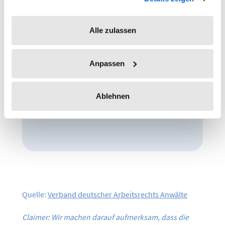
Pausen, Wege,
Alle zulassen
Dienstreisen
Anpassen
Mehr erfahren
Was zählt wirklich zur
Ablehnen
Arbeitszeit?
Quelle:
Verband deutscher Arbeitsrechts Anwälte
Claimer: Wir machen darauf aufmerksam, dass die