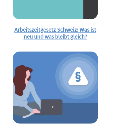
Arbeitszeitgesetz Schweiz: Was ist
neu und was bleibt gleich?