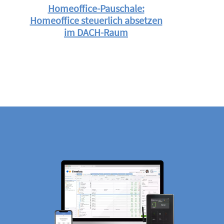
Homeoffice-Pauschale:
Homeoffice steuerlich absetzen
im DACH-Raum