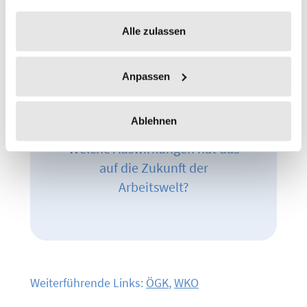
Alle zulassen
Hybrides Arbeiten
Anpassen
Jetzt Blogartikel lesen
Ablehnen
Welche Auswirkungen hat das
auf die Zukunft der
Arbeitswelt?
Weiterführende Links:
ÖGK
,
WKO