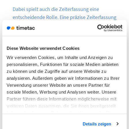
Dabei spielt auch die Zeiterfassung eine
entscheidende Rolle. Eine präzise Zeiterfassung
ist essenziell, um den Arbeitsaufwand aller
Mitarbeitenden, die remote arbeiten,
nachvollziehbar und gerecht zu gestalten.
Diese Webseite verwendet Cookies
Gerade im flexiblen Kontext der Telearbeit hilft
eine gute
Zeiterfassungssoftware
dabei,
Wir verwenden Cookies, um Inhalte und Anzeigen zu
personalisieren, Funktionen für soziale Medien anbieten
Transparenz und Effizienz zu gewährleisten.
zu können und die Zugriffe auf unsere Website zu
TimeTac bietet Ihnen hierfür die ideale Lösung,
analysieren. Außerdem geben wir Informationen zu Ihrer
um Ihre Arbeitszeiten sicher und einfach zu
Verwendung unserer Website an unsere Partner für
dokumentieren. So behalten Sie stets den
soziale Medien, Werbung und Analysen weiter. Unsere
Überblick und erfüllen gleichzeitig alle
Partner führen diese Informationen möglicherweise mit
rechtlichen Vorgaben, egal von wo Ihre
weiteren Daten zusammen, die Sie ihnen bereitgestellt
haben oder die sie im Rahmen Ihrer Nutzung der Dienste
Mitarbeitenden arbeiten.
gesammelt haben.
Details zeigen