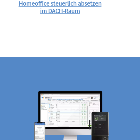
Homeoffice steuerlich absetzen
im DACH-Raum