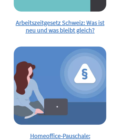
Arbeitszeitgesetz Schweiz: Was ist
neu und was bleibt gleich?
Homeoffice-Pauschale: