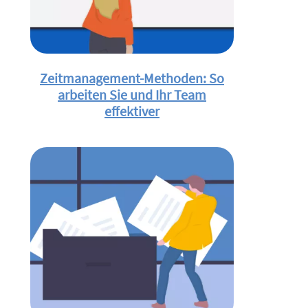
Zeitmanagement-Methoden: So
arbeiten Sie und Ihr Team
effektiver