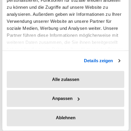
personalisieren, Funktionen für soziale Medien anbieten
Steuerungsinstrumente entscheidend und hilfreich:
zu können und die Zugriffe auf unsere Website zu
analysieren. Außerdem geben wir Informationen zu Ihrer
Klare Vereinbarungen zur
Verwendung unserer Website an unsere Partner für
Arbeitszeit
soziale Medien, Werbung und Analysen weiter. Unsere
Partner führen diese Informationen möglicherweise mit
Die meisten Rahmenbedingungen sind im
weiteren Daten zusammen, die Sie ihnen bereitgestellt
Arbeitszeitgesetz und/oder Arbeitsruhegesetz
haben oder die sie im Rahmen Ihrer Nutzung der Dienste
geregelt. Mit kollektivvertraglichen Regelungen,
gesammelt haben.
Details zeigen
Betriebsvereinbarungen und Einzelvereinbarungen
mit MitarbeiterInnen kommen zusätzliche
Rahmenbedingungen zum Tragen, die für das
Alle zulassen
Unternehmen einerseits bindend sind, aber
andererseits auch die Möglichkeit zur Strukturierung
Anpassen
eigener Arbeitsmodelle liefern. Erarbeiten Sie klare
und effektive Vereinbarungen zur Arbeitszeit aus, um
Ablehnen
verschiedene Interpretationen und potenzielle
kostenintensive Komplikationen zu vermeiden. Das