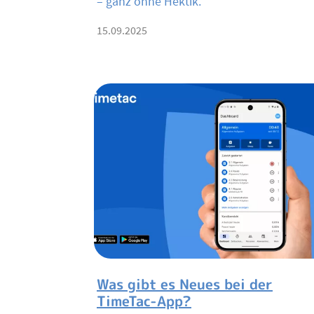
– ganz ohne Hektik.
15.09.2025
Was gibt es Neues bei der
TimeTac-App?