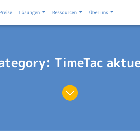
Preise
Lösungen
Ressourcen
Über uns
ategory:
TimeTac aktue