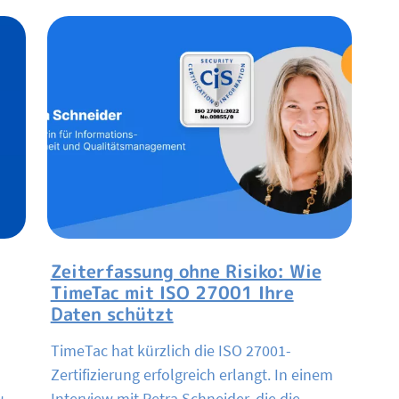
Zeiterfassung ohne Risiko: Wie
TimeTac mit ISO 27001 Ihre
Daten schützt
TimeTac hat kürzlich die ISO 27001-
Zertifizierung erfolgreich erlangt. In einem
Interview mit Petra Schneider, die die