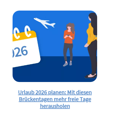
Urlaub 2026 planen: Mit diesen
Brückentagen mehr freie Tage
herausholen