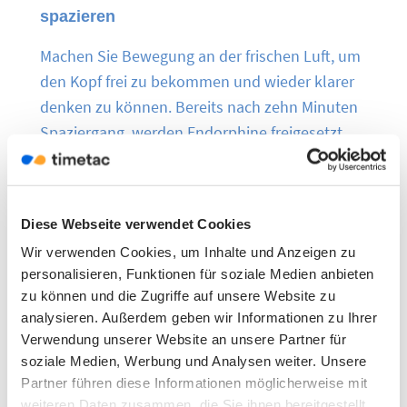
spazieren
Machen Sie Bewegung an der frischen Luft, um
den Kopf frei zu bekommen und wieder klarer
denken zu können. Bereits nach zehn Minuten
Spaziergang, werden Endorphine freigesetzt
und Stress abgebaut. Nicht zu vergessen, dass
zu langes Sitzen schlecht ist für den Körper und
wir auf zirka 10.000 Schritte pro Tag kommen
Diese Webseite verwendet Cookies
sollten, um gesund und fit zu bleiben.
Wir verwenden Cookies, um Inhalte und Anzeigen zu
personalisieren, Funktionen für soziale Medien anbieten
zu können und die Zugriffe auf unsere Website zu
6. So bleiben Sie bei der Arbeit fit
analysieren. Außerdem geben wir Informationen zu Ihrer
Verwendung unserer Website an unsere Partner für
Kenn Sie das? Ihr Rücken, Nacken oder im
soziale Medien, Werbung und Analysen weiter. Unsere
Schulterbereich meldet sich oder schmerzt
Partner führen diese Informationen möglicherweise mit
sogar nach längerer Schreibtischarbeit? Wir
weiteren Daten zusammen, die Sie ihnen bereitgestellt