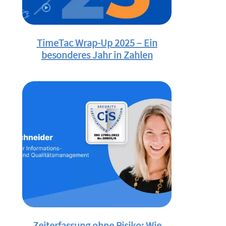
TimeTac Wrap-Up 2025 – Ein
besonderes Jahr in Zahlen
Zeiterfassung ohne Risiko: Wie