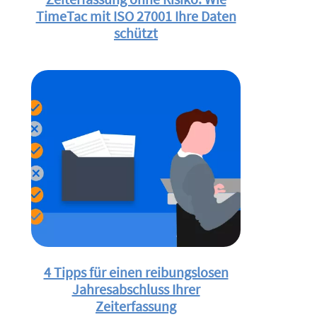
TimeTac mit ISO 27001 Ihre Daten
schützt
4 Tipps für einen reibungslosen
Jahresabschluss Ihrer
Zeiterfassung