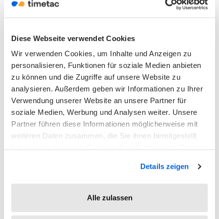
Unternehmen geben. Was bedeutet das für
Führungskräfte? Einzelinteressen und vor
allem -meinungen treten für das Wohl das
Diese Webseite verwendet Cookies
Gruppe, das Projektergebnis, in den
Wir verwenden Cookies, um Inhalte und Anzeigen zu
Hintergrund – auch die der Führungskraft.
personalisieren, Funktionen für soziale Medien anbieten
zu können und die Zugriffe auf unsere Website zu
Erfolg wird über Ziele gemessen, für welchen
analysieren. Außerdem geben wir Informationen zu Ihrer
Weg ein Team sich entscheidet, ist ihm selbst
Verwendung unserer Website an unsere Partner für
überlassen. Gleichzeitig dürfen die Bedürfnisse
soziale Medien, Werbung und Analysen weiter. Unsere
des Einzelnen aber nicht vernachlässigt
Partner führen diese Informationen möglicherweise mit
werden. Jedes Teammitglied muss sich als
weiteren Daten zusammen, die Sie ihnen bereitgestellt
Person wahrgenommen und wertgeschätzt
haben oder die sie im Rahmen Ihrer Nutzung der Dienste
gesammelt haben.
fühlen. Erst dann kann er oder sie im Team sein
Details zeigen
volles Potenzial enthalten. Ein schwieriger
Spagat, der für Digital Leader bedeutet:
Alle zulassen
Teamgefühl aufbauen. Die Mannschaft nach
vorn bringen. Sich selbst zurücknehmen.