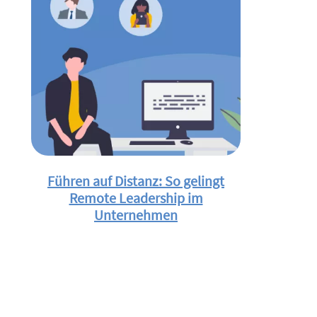
Führen auf Distanz: So gelingt
Remote Leadership im
Unternehmen