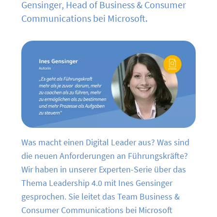
Gensinger, Head of Business & Consumer
Communications bei Microsoft.
Was macht einen Digital Leader aus? Was sind
die neuen Anforderungen an Führungskräfte?
Wir haben in unserer Experten-Serie über das
Thema Leadership 4.0 mit Ines Gensinger
gesprochen. Sie leitet das Team Business &
Consumer Communications bei Microsoft