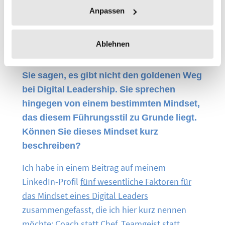
Coachen statt kontrollieren. Freiräume
Anpassen
schaffen, um neue Wege zu ermöglichen. Wie
sagte der Musketier D’Artagnan so schön: Einer
Ablehnen
für alle, alle für einen.
Sie sagen, es gibt nicht den goldenen Weg
bei Digital Leadership. Sie sprechen
hingegen von einem bestimmten Mindset,
das diesem Führungsstil zu Grunde liegt.
Können Sie dieses Mindset kurz
beschreiben?
Ich habe in einem Beitrag auf meinem
LinkedIn-Profil
fünf wesentliche Faktoren für
das Mindset eines Digital Leaders
zusammengefasst, die ich hier kurz nennen
möchte: Coach statt Chef, Teamgeist statt