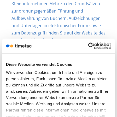
Kleinunternehmer. Mehr zu den Grundsätzen
zur ordnungsgemäßen Führung und
Aufbewahrung von Büchern, Aufzeichnungen
und Unterlagen in elektronischer Form sowie
zum Datenzugriff finden Sie auf der Website des
Bundesministerium für Finanzen
.
E-Rechnungspflicht ab 2025
Diese Webseite verwendet Cookies
Unternehmen müssen künftig elektronische
Wir verwenden Cookies, um Inhalte und Anzeigen zu
Rechnungen empfangen und verarbeiten
personalisieren, Funktionen für soziale Medien anbieten
zu können und die Zugriffe auf unsere Website zu
können.
(Bundesministerium der Finanzen)
analysieren. Außerdem geben wir Informationen zu Ihrer
Verwendung unserer Website an unsere Partner für
soziale Medien, Werbung und Analysen weiter. Unsere
Datenschutz und
Partner führen diese Informationen möglicherweise mit
Datensicherheit
weiteren Daten zusammen, die Sie ihnen bereitgestellt