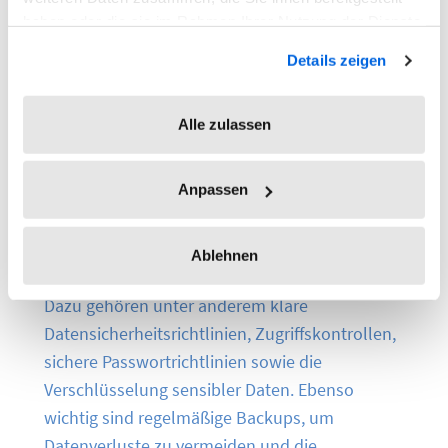
haben oder die sie im Rahmen Ihrer Nutzung der Dienste
Bei der Digitalisierung von Dokumenten
gesammelt haben.
müssen Unternehmen auch
Details zeigen
datenschutzrechtliche Vorgaben beachten,
insbesondere die Anforderungen der
Alle zulassen
Datenschutz-Grundverordnung (
DSGVO
).
Digitale Dokumente enthalten häufig
Anpassen
personenbezogene oder geschäftskritische
Informationen und müssen daher
entsprechend geschützt werden.
Ablehnen
Dazu gehören unter anderem klare
Datensicherheitsrichtlinien, Zugriffskontrollen,
sichere Passwortrichtlinien sowie die
Verschlüsselung sensibler Daten. Ebenso
wichtig sind regelmäßige Backups, um
Datenverluste zu vermeiden und die