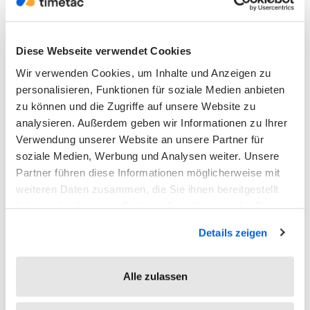
vor allem in Kombination mit der zweiten
Variante essenziell, damit das
Diese Webseite verwendet Cookies
Überstundenkonto korrekt dargestellt wird.
Wir verwenden Cookies, um Inhalte und Anzeigen zu
personalisieren, Funktionen für soziale Medien anbieten
zu können und die Zugriffe auf unsere Website zu
analysieren. Außerdem geben wir Informationen zu Ihrer
Verwendung unserer Website an unsere Partner für
soziale Medien, Werbung und Analysen weiter. Unsere
Partner führen diese Informationen möglicherweise mit
weiteren Daten zusammen, die Sie ihnen bereitgestellt
haben oder die sie im Rahmen Ihrer Nutzung der Dienste
gesammelt haben.
Details zeigen
Das Feld Stundengutschrift finden Sie bei
den benutzerdefinierten Feldern
Alle zulassen