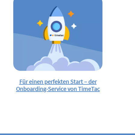
Für einen perfekten Start – der
Onboarding-Service von TimeTac