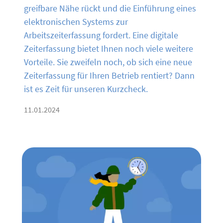
greifbare Nähe rückt und die Einführung eines
elektronischen Systems zur
Arbeitszeiterfassung fordert. Eine digitale
Zeiterfassung bietet Ihnen noch viele weitere
Vorteile. Sie zweifeln noch, ob sich eine neue
Zeiterfassung für Ihren Betrieb rentiert? Dann
ist es Zeit für unseren Kurzcheck.
11.01.2024