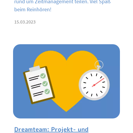
rund um Zeitmanagement teilen. Viel Spaß
beim Reinhören!
15.03.2023
Dreamteam: Projekt- und