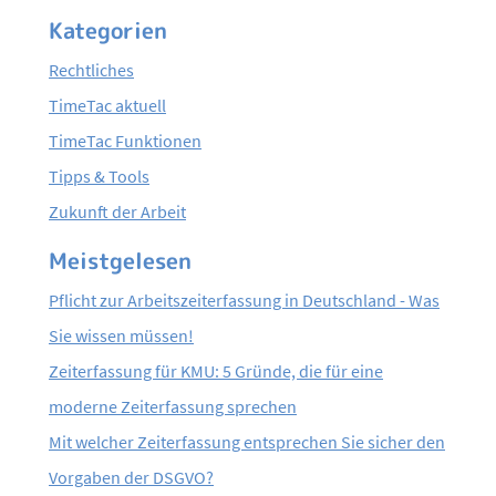
t
Kategorien
r
a
Rechtliches
g
TimeTac aktuell
s
TimeTac Funktionen
-
Tipps & Tools
N
Zukunft der Arbeit
a
Meistgelesen
v
i
Pflicht zur Arbeitszeiterfassung in Deutschland - Was
g
Sie wissen müssen!
a
Zeiterfassung für KMU: 5 Gründe, die für eine
t
moderne Zeiterfassung sprechen
i
Mit welcher Zeiterfassung entsprechen Sie sicher den
o
Vorgaben der DSGVO?