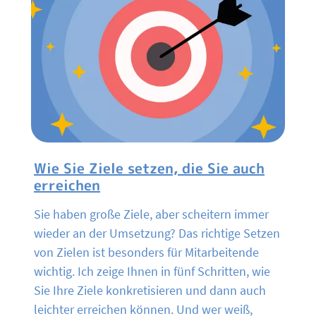
Wie Sie Ziele setzen, die Sie auch
erreichen
Sie haben große Ziele, aber scheitern immer
wieder an der Umsetzung? Das richtige Setzen
von Zielen ist besonders für Mitarbeitende
wichtig. Ich zeige Ihnen in fünf Schritten, wie
Sie Ihre Ziele konkretisieren und dann auch
leichter erreichen können. Und wer weiß,