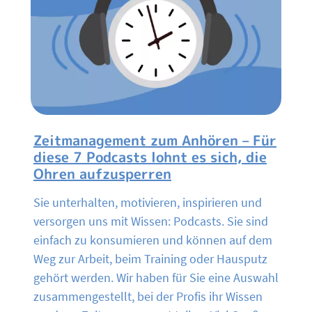
Zeitmanagement zum Anhören – Für
diese 7 Podcasts lohnt es sich, die
Ohren aufzusperren
Sie unterhalten, motivieren, inspirieren und
versorgen uns mit Wissen: Podcasts. Sie sind
einfach zu konsumieren und können auf dem
Weg zur Arbeit, beim Training oder Hausputz
gehört werden. Wir haben für Sie eine Auswahl
zusammengestellt, bei der Profis ihr Wissen