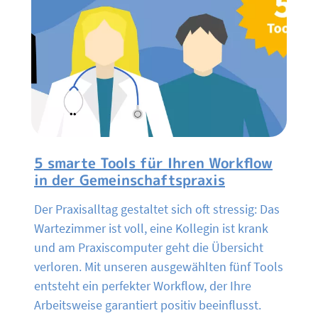
5 smarte Tools für Ihren Workflow
in der Gemeinschaftspraxis
Der Praxisalltag gestaltet sich oft stressig: Das
Wartezimmer ist voll, eine Kollegin ist krank
und am Praxiscomputer geht die Übersicht
verloren. Mit unseren ausgewählten fünf Tools
entsteht ein perfekter Workflow, der Ihre
Arbeitsweise garantiert positiv beeinflusst.