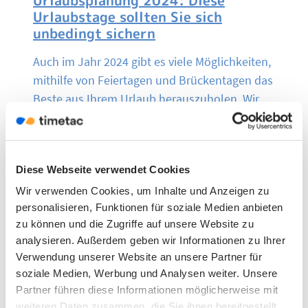
Urlaubsplanung 2024: Diese
Urlaubstage sollten Sie sich
unbedingt sichern
Auch im Jahr 2024 gibt es viele Möglichkeiten,
mithilfe von Feiertagen und Brückentagen das
Beste aus Ihrem Urlaub herauszuholen. Wir
helfen Ihnen dabei, die perfekte Planung zu
erstellen und zeigen auf, welche Tage Sie sich
dafür unbedingt freinehmen sollten. Denn wer
Diese Webseite verwendet Cookies
clever plant, kann sich über eine Menge
zusätzlicher Freizeit freuen!
Wir verwenden Cookies, um Inhalte und Anzeigen zu
personalisieren, Funktionen für soziale Medien anbieten
25.09.2023
zu können und die Zugriffe auf unsere Website zu
analysieren. Außerdem geben wir Informationen zu Ihrer
Verwendung unserer Website an unsere Partner für
soziale Medien, Werbung und Analysen weiter. Unsere
Partner führen diese Informationen möglicherweise mit
weiteren Daten zusammen, die Sie ihnen bereitgestellt