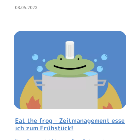
08.05.2023
Eat the frog – Zeitmanagement esse
ich zum Frühstück!