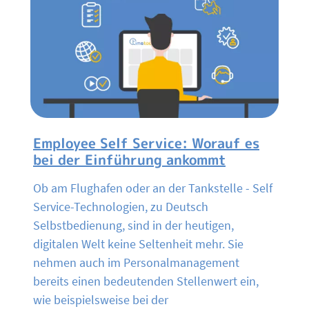
Employee Self Service: Worauf es
bei der Einführung ankommt
Ob am Flughafen oder an der Tankstelle - Self
Service-Technologien, zu Deutsch
Selbstbedienung, sind in der heutigen,
digitalen Welt keine Seltenheit mehr. Sie
nehmen auch im Personalmanagement
bereits einen bedeutenden Stellenwert ein,
wie beispielsweise bei der