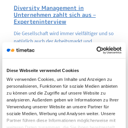
Diversity Management in
Unternehmen zahlt sich aus –
Experteninterview
Die Gesellschaft wird immer vielfältiger und so
natürlich auch der Arbeitsmarkt und
Belegschaften. Warum sollten sich
Unternehmen damit auseinandersetzen?
Welche Vorteile haben Unternehmen von
Diese Webseite verwendet Cookies
Vielfalt in der Belegschaft? Wie können
Verantwortliche im Unternehmen eine
Wir verwenden Cookies, um Inhalte und Anzeigen zu
personalisieren, Funktionen für soziale Medien anbieten
produktive Atmosphäre erreichen? Diese und
zu können und die Zugriffe auf unsere Website zu
weitere Fragen haben wir Jutta Rump gefragt.
analysieren. Außerdem geben wir Informationen zu Ihrer
Sie gehört zu den wichtigsten Professoren für
Verwendung unserer Website an unsere Partner für
Personalmanagement im deutschsprachigen
soziale Medien, Werbung und Analysen weiter. Unsere
Raum.
Partner führen diese Informationen möglicherweise mit
weiteren Daten zusammen, die Sie ihnen bereitgestellt