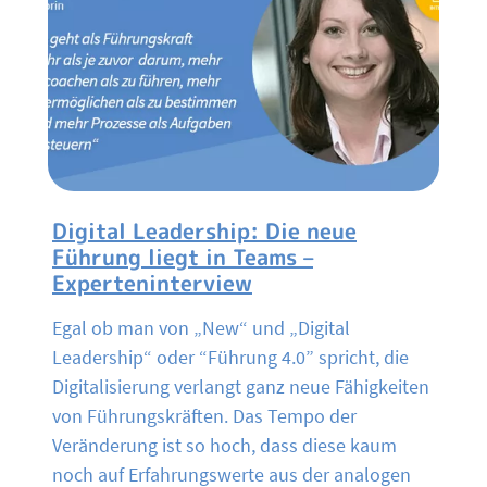
Digital Leadership: Die neue
Führung liegt in Teams –
Experteninterview
Egal ob man von „New“ und „Digital
Leadership“ oder “Führung 4.0” spricht, die
Digitalisierung verlangt ganz neue Fähigkeiten
von Führungskräften. Das Tempo der
Veränderung ist so hoch, dass diese kaum
noch auf Erfahrungswerte aus der analogen