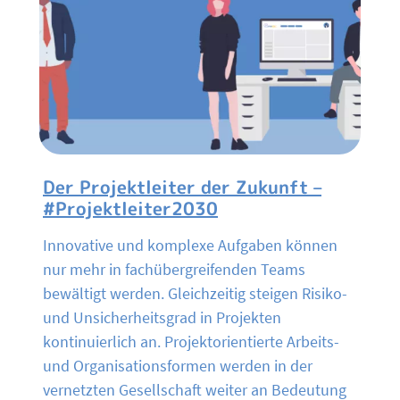
Der Projektleiter der Zukunft –
#Projektleiter2030
Innovative und komplexe Aufgaben können
nur mehr in fachübergreifenden Teams
bewältigt werden. Gleichzeitig steigen Risiko-
und Unsicherheitsgrad in Projekten
kontinuierlich an. Projektorientierte Arbeits-
und Organisationsformen werden in der
vernetzten Gesellschaft weiter an Bedeutung